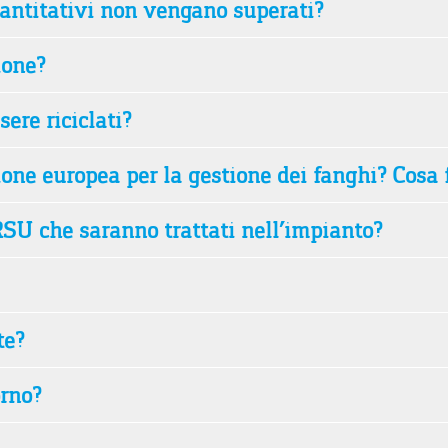
uantitativi non vengano superati?
ione?
ere riciclati?
one europea per la gestione dei fanghi? Cosa f
RSU che saranno trattati nell’impianto?
te?
orno?