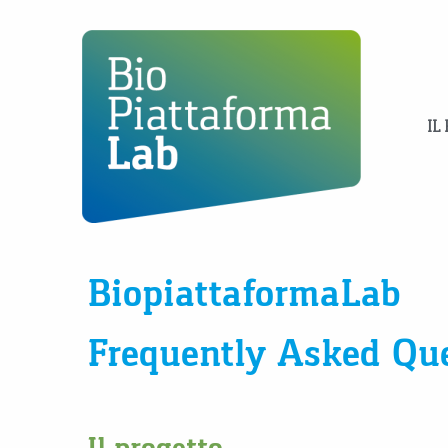
IL
BiopiattaformaLab
Frequently Asked Qu